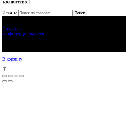
количество
1
Искать:
Поиск
ЛУНАРЕТТА ДЕКОР
+7 (917) 564 75 75 lunaretta@yandex.ru
Политика
конфиденциальности
LUNARETTA © 2013-2024 г.Москва
ИНН 772571410256 ИП Епихина Людмила Ивановна
111
В корзину