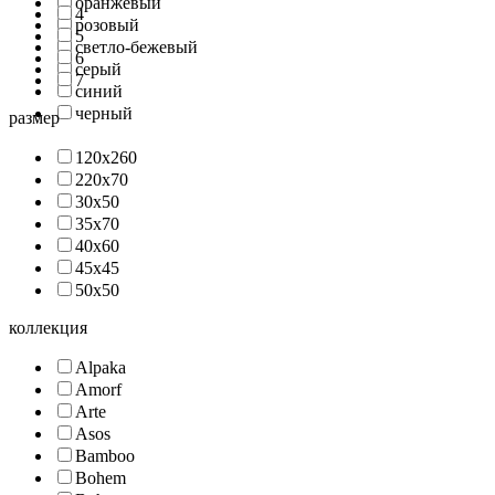
оранжевый
4
розовый
5
светло-бежевый
6
серый
7
синий
черный
размер
120x260
220x70
30x50
35x70
40x60
45х45
50x50
коллекция
Alpaka
Amorf
Arte
Asos
Bamboo
Bohem