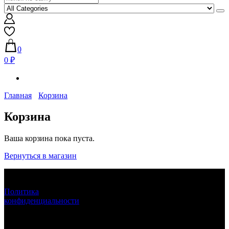
0
0 ₽
Главная
Корзина
Корзина
Ваша корзина пока пуста.
Вернуться в магазин
ЛУНАРЕТТА ДЕКОР
+7 (917) 564 75 75 lunaretta@yandex.ru
Политика
конфиденциальности
LUNARETTA © 2013-2024 г.Москва
ИНН 772571410256 ИП Епихина Людмила Ивановна
111