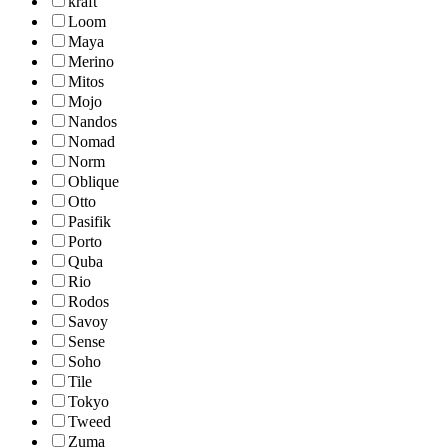
kraft
Loom
Maya
Merino
Mitos
Mojo
Nandos
Nomad
Norm
Oblique
Otto
Pasifik
Porto
Quba
Rio
Rodos
Savoy
Sense
Soho
Tile
Tokyo
Tweed
Zuma