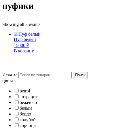
пуфики
Showing all 3 results
Пуф белый
15000
₽
В корзину
Искать:
Поиск
цвета
petrol
антрацит
бежевый
белый
бордо
голубой
горчица