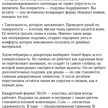
силиконизированного синтешара не теряет упругость со
временем. Вы опираетесь — подушка поддерживает. Вы
встаёте — она мгновенно возвращает форму. Никаких комков,
никаких пустот.
• Тактильность, которую запоминают. Проведите рукой по
поверхности — плотная, мягкая ткань приятно касается кожи.
Её хочется трогать снова и снова. Именно такие вещи,
как
интерьерные подушки
, создают ощущение уюта и
комфорта, которое невозможно получить от дешёвых
материалов.
Хоумстейджеры и декораторы выбирают Amorf браун за его
универсальность. На съёмках он работает как идеальная база:
не перетягивает внимание, но создаёт ту самую глубину, на
которой выигрышно смотрятся любые акценты. Он не требует
дополнительных
подушек для декора
— он сам становится
главным декоративным элементом. А после десятков
перестановок остаётся таким же упругим и свежим, как в
первый день.
Квадратный формат 50х50 — классика, которая всегда
работает.
Подушки на диване в интерьере
с таким цветом
становятся основой композиции. Соло — элегантная
сдержанность. В паре — сбалансированная гармония. В