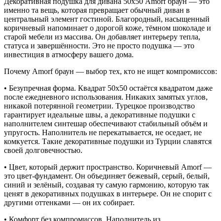
Декоративная подушка для дивана 50х50 Amorf браун
— это
именно та вещь, которая превращает обычный диван в
центральный элемент гостиной. Благородный, насыщенный
коричневый напоминает о дорогой коже, тёмном шоколаде и
старой мебели из массива. Он добавляет интерьеру тепла,
статуса и завершённости. Это не просто подушка — это
инвестиция в атмосферу вашего дома.
Почему Amorf браун — выбор тех, кто не ищет компромиссов:
• Безупречная форма. Квадрат 50х50 остаётся квадратом даже
после ежедневного использования. Никаких замятых углов,
никакой потерянной геометрии. Турецкое производство
гарантирует идеальные швы, а
декоративные подушки с
наполнителем синтешар
обеспечивают стабильный объём и
упругость. Наполнитель не перекатывается, не оседает, не
комкуется. Такие
декоративные подушки из Турции
славятся
своей долговечностью.
• Цвет, который держит пространство. Коричневый Amorf —
это цвет-фундамент. Он объединяет бежевый, серый, белый,
синий и зелёный, создавая ту самую гармонию, которую так
ценят в
декоративных подушках в интерьере
. Он не спорит с
другими оттенками — он их собирает.
• Комфорт без компромиссов. Наполнитель из