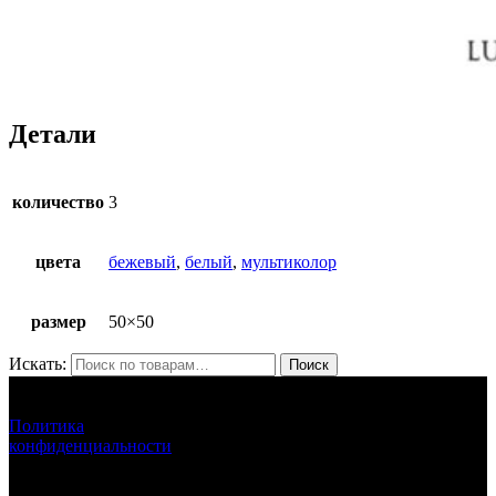
Детали
количество
3
цвета
бежевый
,
белый
,
мультиколор
размер
50×50
Искать:
Поиск
ЛУНАРЕТТА ДЕКОР
+7 (917) 564 75 75 lunaretta@yandex.ru
Политика
конфиденциальности
LUNARETTA © 2013-2024 г.Москва
ИНН 772571410256 ИП Епихина Людмила Ивановна