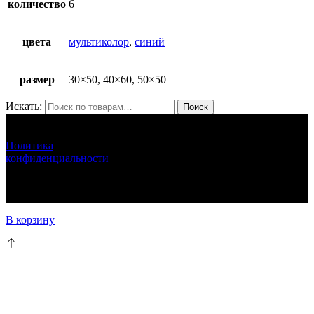
количество
6
цвета
мультиколор
,
синий
размер
30×50, 40×60, 50×50
Искать:
Поиск
ЛУНАРЕТТА ДЕКОР
+7 (917) 564 75 75 lunaretta@yandex.ru
Политика
конфиденциальности
LUNARETTA © 2013-2024 г.Москва
ИНН 772571410256 ИП Епихина Людмила Ивановна
111
В корзину