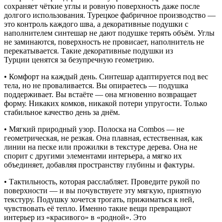
сохраняет чёткие углы и ровную поверхность даже после
долгого использования. Турецкое фабричное производство —
это контроль каждого шва, а
декоративные подушки с
наполнителем синтешар
не дают подушке терять объём. Углы
не заминаются, поверхность не провисает, наполнитель не
перекатывается. Такие
декоративные подушки из
Турции
ценятся за безупречную геометрию.
• Комфорт на каждый день. Синтешар адаптируется под вес
тела, но не проваливается. Вы опираетесь — подушка
поддерживает. Вы встаёте — она мгновенно возвращает
форму. Никаких комков, никакой потери упругости. Только
стабильное качество день за днём.
• Мягкий природный узор. Полоска на Combos — не
геометрическая, не резкая. Она плавная, естественная, как
линии на песке или прожилки в текстуре дерева. Она не
спорит с другими элементами интерьера, а мягко их
объединяет, добавляя пространству глубины и фактуры.
• Тактильность, которая расслабляет. Проведите рукой по
поверхности — и вы почувствуете эту мягкую, приятную
текстуру. Подушку хочется трогать, прижиматься к ней,
чувствовать её тепло. Именно такие вещи превращают
интерьер из «красивого» в «родной». Это