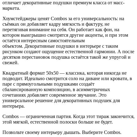
отличает
декоративные подушки премиум класса
от масс-
маркета.
Хоумстейджеры ценят Combos за его универсальность: на
съёмках он добавляет кадру мягкость и фактуру, не
перетягивая внимание на себя. Он работает как фон, на
котором выигрышно смотрятся другие акценты, и при этом
остаётся интересным самостоятельным
объектом.
Декоративные подушки в интерьере
с таким
рисунком создают ощущение естественной гармонии. А после
десятков перестановок подушка остаётся такой же упругой и
свежей.
Квадратный формат 50х50 — классика, которая никогда не
подводит. Идеально смотрится соло на диване или кровати, в
паре с прямоугольными подушками создаёт
сбалансированную композицию, в асимметричных
сочетаниях добавляет современное звучание. Это
универсальное решение для
декоративных подушек для
интерьера
.
Combos — ограниченная партия. Когда этот тираж закончится,
этой мягкой, естественной полоски больше не будет.
Позвольте своему интерьеру дышать. Выберите Combos.