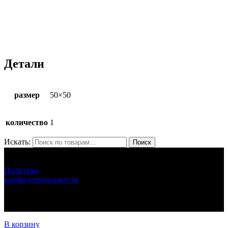
Детали
размер
50×50
количество
1
Искать:
Поиск
ЛУНАРЕТТА ДЕКОР
+7 (917) 564 75 75 lunaretta@yandex.ru
Политика
конфиденциальности
LUNARETTA © 2013-2024 г.Москва
ИНН 772571410256 ИП Епихина Людмила Ивановна
111
В корзину