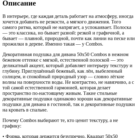
Описание
В интерьере, где каждая деталь работает на атмосферу, иногда
хочется добавить не резкости, а мягкого движения. Того
самого ритма, который не напрягает, а успокаивает. Полоска
— это классика, но бывает разной: резкой и графичной, а
бывает — плавной, природной, почти как линии на песке или
прожилки в дереве. Именно такая — у Combos.
Декоративная подушка для дивана 50х50 Combos
в нежном
бежевом оттенке с мягкой, естественной полоской — это
деликатный акцент, который добавляет интерьеру текстуру и
глубину. Приглушённый бежевый, как лён, выбеленный
солнцем, и спокойный природный узор — словно лёгкие
волны на поверхности воды. Не контрастно, не навязчиво, а с
той самой естественной гармонией, которая делает
пространство по-настоящему живым. Такие
стильные
декоративные подушки
одинаково хороши как
декоративные
подушки для дивана
в гостиной, так и
декоративные подушки
на кровать
в спальне.
Почему Combos выбирают те, кто ценит текстуру, а не
графику:
• Форма, которая держится безупречно. Квадрат 50х50