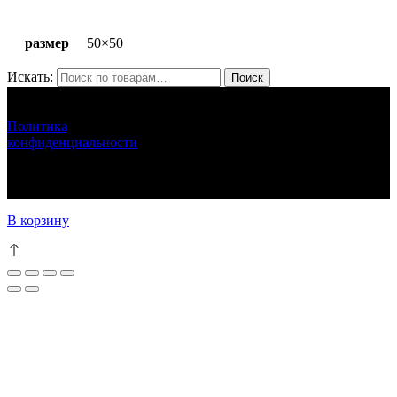
размер
50×50
Искать:
Поиск
ЛУНАРЕТТА ДЕКОР
+7 (917) 564 75 75 lunaretta@yandex.ru
Политика
конфиденциальности
LUNARETTA © 2013-2024 г.Москва
ИНН 772571410256 ИП Епихина Людмила Ивановна
111
В корзину