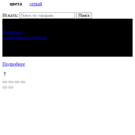
цвета
серый
Искать:
Поиск
ЛУНАРЕТТА ДЕКОР
+7 (917) 564 75 75 lunaretta@yandex.ru
Политика
конфиденциальности
LUNARETTA © 2013-2024 г.Москва
ИНН 772571410256 ИП Епихина Людмила Ивановна
111
Подробнее