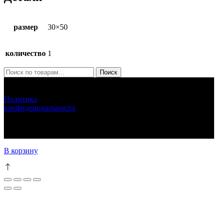
размер
30×50
количество
1
Искать:
Поиск
ЛУНАРЕТТА ДЕКОР
+7 (917) 564 75 75 lunaretta@yandex.ru
Политика
конфиденциальности
LUNARETTA © 2013-2024 г.Москва
ИНН 772571410256 ИП Епихина Людмила Ивановна
111
В корзину