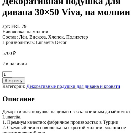
Декоративная подушка для
дивана 30×50 Viva, на молнии
арт:
FRL-79
Наволочка: на молнии
Состав: Лён, Вискоза, Хлопок, Полиэстер
Производитель: Lunaretta Decor
5700
₽
2 в наличии
Количество
товара
В корзину
Декоративная
Категории:
Декоративные подушки для дивана и кровати
подушка
для
Описание
дивана
30x50
Viva,
Декоративная подушка на диван с эксклюзивным дизайном от
на
Lunaretta.
молнии
1. Премиум качество: фабричное производство в Турции.
2. Съемный чехол наволочка на скрытой молнии: молния не
портит внешний вид.