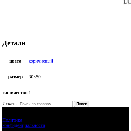
Детали
цвета
коричневый
размер
30×50
количество
1
Искать:
Поиск
ЛУНАРЕТТА ДЕКОР
+7 (917) 564 75 75 lunaretta@yandex.ru
Политика
конфиденциальности
LUNARETTA © 2013-2024 г.Москва