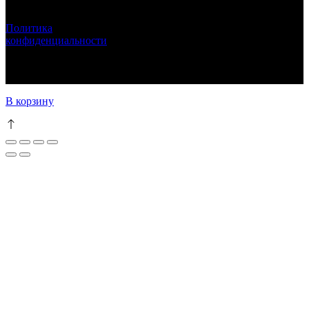
ЛУНАРЕТТА ДЕКОР
+7 (917) 564 75 75 lunaretta@yandex.ru
Политика
конфиденциальности
LUNARETTA © 2013-2024 г.Москва
ИНН 772571410256 ИП Епихина Людмила Ивановна
111
В корзину