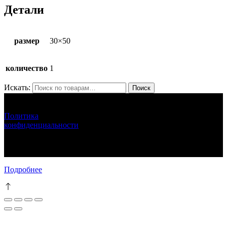
Детали
размер
30×50
количество
1
Искать:
Поиск
ЛУНАРЕТТА ДЕКОР
+7 (917) 564 75 75 lunaretta@yandex.ru
Политика
конфиденциальности
LUNARETTA © 2013-2024 г.Москва
ИНН 772571410256 ИП Епихина Людмила Ивановна
111
Подробнее