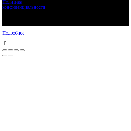
Политика
конфиденциальности
LUNARETTA © 2013-2024 г.Москва
ИНН 772571410256 ИП Епихина Людмила Ивановна
111
Подробнее