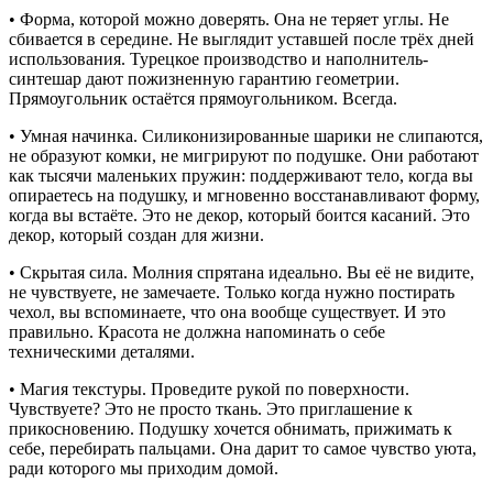
• Форма, которой можно доверять. Она не теряет углы. Не
сбивается в середине. Не выглядит уставшей после трёх дней
использования. Турецкое производство и наполнитель-
синтешар дают пожизненную гарантию геометрии.
Прямоугольник остаётся прямоугольником. Всегда.
• Умная начинка. Силиконизированные шарики не слипаются,
не образуют комки, не мигрируют по подушке. Они работают
как тысячи маленьких пружин: поддерживают тело, когда вы
опираетесь на подушку, и мгновенно восстанавливают форму,
когда вы встаёте. Это не декор, который боится касаний. Это
декор, который создан для жизни.
• Скрытая сила. Молния спрятана идеально. Вы её не видите,
не чувствуете, не замечаете. Только когда нужно постирать
чехол, вы вспоминаете, что она вообще существует. И это
правильно. Красота не должна напоминать о себе
техническими деталями.
• Магия текстуры. Проведите рукой по поверхности.
Чувствуете? Это не просто ткань. Это приглашение к
прикосновению. Подушку хочется обнимать, прижимать к
себе, перебирать пальцами. Она дарит то самое чувство уюта,
ради которого мы приходим домой.