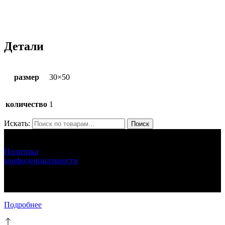
Детали
размер
30×50
количество
1
Искать:
Поиск
ЛУНАРЕТТА ДЕКОР
+7 (917) 564 75 75 lunaretta@yandex.ru
Политика
конфиденциальности
LUNARETTA © 2013-2024 г.Москва
ИНН 772571410256 ИП Епихина Людмила Ивановна
111
Подробнее